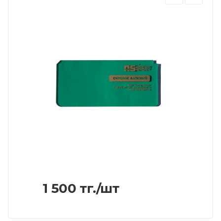
1 500
тг.
/шт