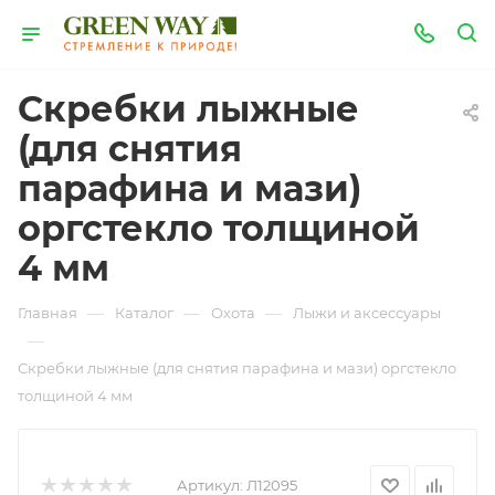
Скребки лыжные
(для снятия
парафина и мази)
оргстекло толщиной
4 мм
—
—
—
Главная
Каталог
Охота
Лыжи и аксессуары
—
Скребки лыжные (для снятия парафина и мази) оргстекло
толщиной 4 мм
Артикул:
Л12095