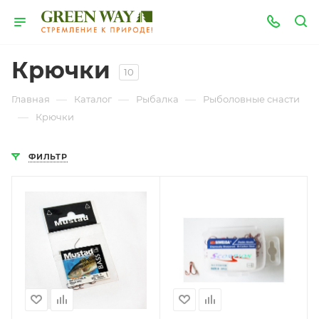
Крючки
10
—
—
—
Главная
Каталог
Рыбалка
Рыболовные снасти
—
Крючки
ФИЛЬТР