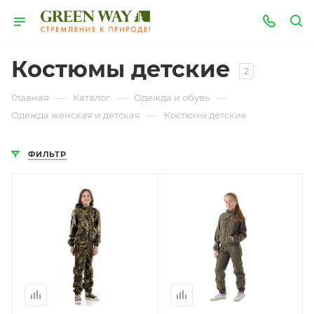
Костюмы детские
2
—
—
—
Главная
Каталог
Одежда и обувь
—
Одежда женская и детская
Костюмы детские
ФИЛЬТР