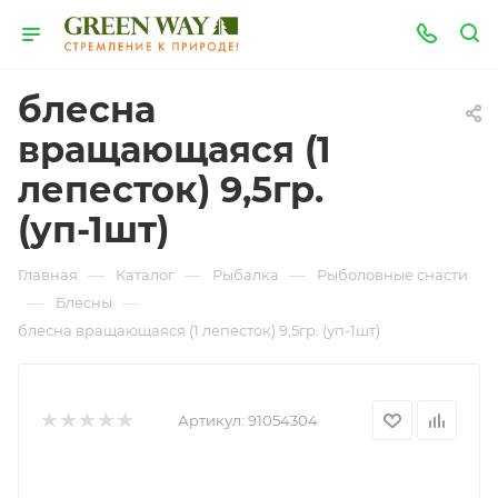
блесна
вращающаяся (1
лепесток) 9,5гр.
(уп-1шт)
—
—
—
Главная
Каталог
Рыбалка
Рыболовные снасти
—
—
Блесны
блесна вращающаяся (1 лепесток) 9,5гр. (уп-1шт)
Артикул:
91054304