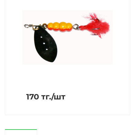
170
тг.
/шт