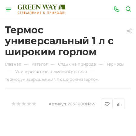
Термос
универсальный 1 л с
широким горлом
—
—
—
Главная
Каталог
Отдых на природе
Термосы
—
—
Универсальные термосы Артктика
Термос универсальный 1 л с широким горлом
Артикул:
205-1000New