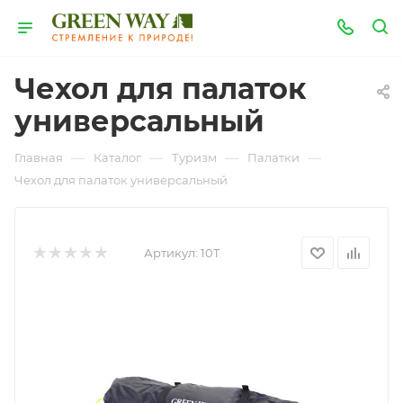
Чехол для палаток
универсальный
—
—
—
—
Главная
Каталог
Туризм
Палатки
Чехол для палаток универсальный
Артикул:
10T