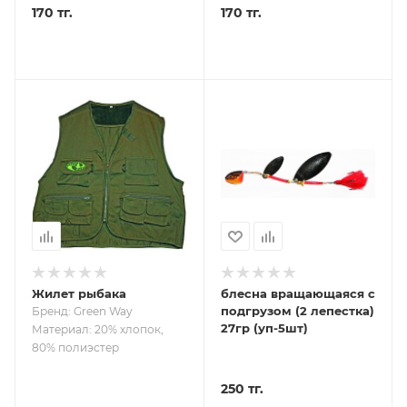
170 тг.
170 тг.
Жилет рыбака
блесна вращающаяся с
подгрузом (2 лепестка)
Бренд: Green Way
27гр (уп-5шт)
Материал: 20% хлопок,
80% полиэстер
250 тг.