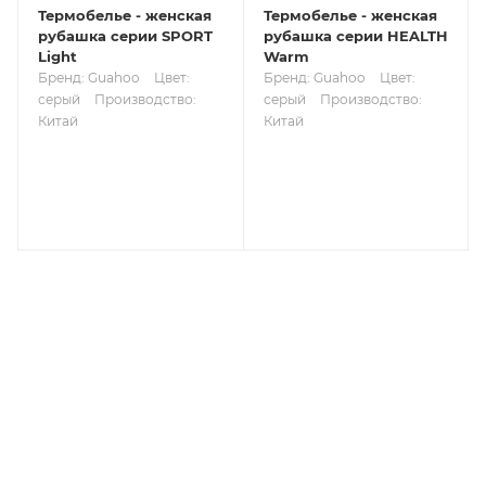
Термобелье - женская
Термобелье - женская
рубашка серии SPORT
рубашка серии HEALTH
Light
Warm
Бренд: Guahoo
Цвет:
Бренд: Guahoo
Цвет:
серый
Производство:
серый
Производство:
Китай
Китай